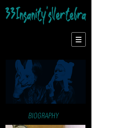
33Insanity'sVertebra
BIOGRAPHY