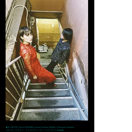
​■
2012年3月にVocal NOZOMIとGuitar Goshima が出会い33Insanity'sVertebra
(サーティースリー・インサニティーズ・バーテブレイ)を結成。